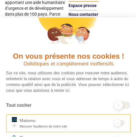
apportant une aide humanitaire
Espace presse
d’urgence et de développement
dans plus de 100 pays. Parce
Nous contacter
qu’elles sont les premières
Espace
victimes des inégalités, CARE met
donateur
les femmes et les filles au cœur
de ses programmes.
On vous présente nos cookies !
Quels avantages fiscaux ?
Donner en confiance
Diététiques et complétement inoffensifs
Chaque don effectué à une
Vos dons sont
association reconnue d’utilité
déductibles à 75 % de
Sur ce site, nous utilisons des cookies pour mesurer notre audience,
publique comme CARE, est
vos impôts. Depuis
entretenir la relation avec vous et vous adresser de temps à autre du
déductible jusqu’à 75 % de l’impôt
plus de 15 ans, CARE
contenu qualitif ainsi que de la publicité. Vous pouvez sélectionner ici
sur le revenu. Modalités de
France est une
ceux que vous autorisez à rester ici.
déduction, déclaration des dons
association Don en
et sens de votre geste : découvrez
Confiance, organisme
Tout cocher
ce qu’il faut savoir sur la
indépendant qui
défiscalisation des dons en
contrôle la bonne
France pour exprimer votre
utilisation des dons.
Matomo
générosité et optimiser votre
Nous nous engageons
?
Mesurer l'audience de notre site
fiscalité en toute confiance.
ainsi à 100 % de
Outil analytique (alternative à Google Analytics) collectant des don
En savoir plus
transparence et de