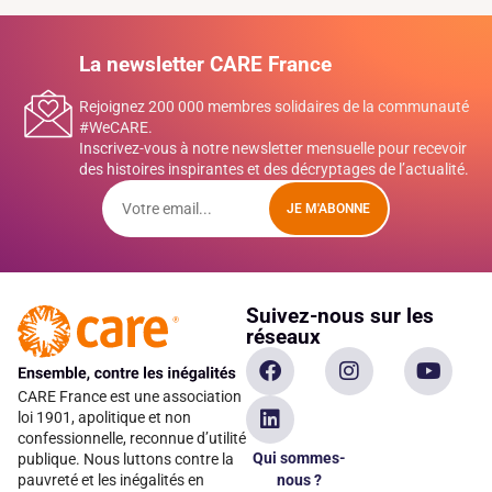
La newsletter CARE France
Rejoignez 200 000 membres solidaires de la communauté
#WeCARE.
Inscrivez-vous à notre newsletter mensuelle pour recevoir
des histoires inspirantes et des décryptages de l’actualité.
JE M'ABONNE
Suivez-nous sur les
réseaux
CARE France est une association
loi 1901, apolitique et non
confessionnelle, reconnue d’utilité
Qui sommes-
publique. Nous luttons contre la
pauvreté et les inégalités en
nous ?