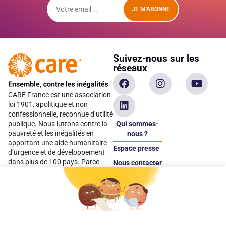
JE M'ABONNE
Suivez-nous sur les
réseaux
CARE France est une association
loi 1901, apolitique et non
confessionnelle, reconnue d’utilité
Qui sommes-
publique. Nous luttons contre la
pauvreté et les inégalités en
nous ?
apportant une aide humanitaire
Espace presse
d’urgence et de développement
dans plus de 100 pays. Parce
Nous contacter
qu’elles sont les premières
Espace
victimes des inégalités, CARE met
donateur
les femmes et les filles au cœur
de ses programmes.