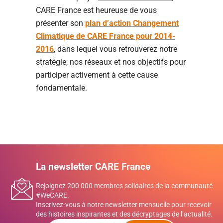
CARE France est heureuse de vous
présenter son
plan d’action Changement
Climatique de CARE France pour 2014-
2016
, dans lequel vous retrouverez notre
stratégie, nos réseaux et nos objectifs pour
participer activement à cette cause
fondamentale.
La newsletter CARE France
Rejoignez 200 000 membres solidaires de la communauté
#WeCARE.
Inscrivez-vous à notre newsletter mensuelle pour recevoir
des histoires inspirantes et des décryptages de l’actualité.