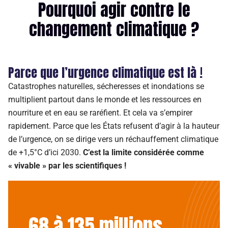
Pourquoi agir contre le
changement climatique ?
Parce que l’urgence climatique est là !
Catastrophes naturelles, s
écheresses et inondations se
multiplient partout dans le monde et
l
es
ressources en
nourriture
et en eau
se raréfient
.
Et cela va s’
empirer
rapidement
.
Parce que l
es États
refusent d’agir à la hauteur
de l’urgence
, o
n se dirige vers
un réchauffement climatique
de +1,5
°C d’ici 2030.
C’est
la limite considérée comme
« vivable » par les scientifiques
!
68 à 135 millions