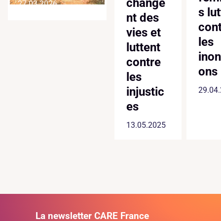
change
27.03.2026
our
côtières
s lu
nt des
gricul
: les
con
vies et
e et
femme
les
luttent
s se
inon
contre
mat ?
mobilis
ons
les
ent
.2024
injustic
29.04
es
2.07.2025
13.05.2025
La newsletter CARE France