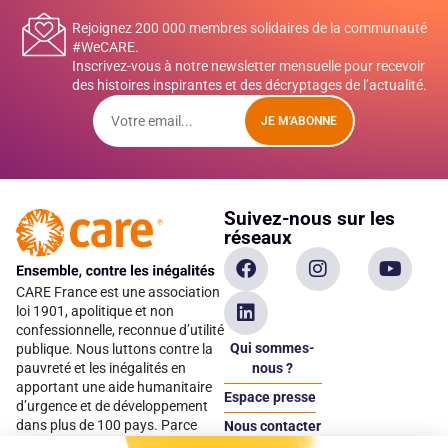
Rejoignez 200 000 membres solidaires de la communauté
#WeCARE.
Inscrivez-vous à notre newsletter mensuelle pour recevoir
des histoires inspirantes et des décryptages de l’actualité.
JE M'ABONNE
Suivez-nous sur les
réseaux
CARE France est une association
loi 1901, apolitique et non
confessionnelle, reconnue d’utilité
Qui sommes-
publique. Nous luttons contre la
pauvreté et les inégalités en
nous ?
apportant une aide humanitaire
Espace presse
d’urgence et de développement
dans plus de 100 pays. Parce
Nous contacter
qu’elles sont les premières