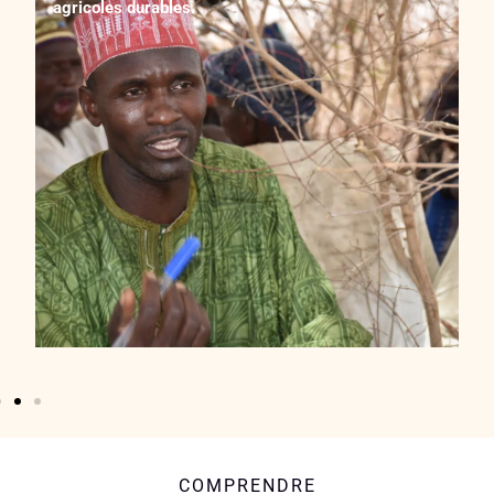
agricoles durables.
Avec un don de 220 €
55 € après réduction fiscale
Vous contribuez par exemple à former des
personnes qui accompagneront ensuite des
agricultrices et des agriculteurs vers des pratiques
agricoles durables.
COMPRENDRE