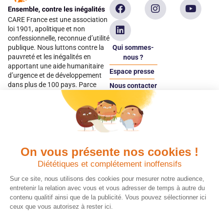
CARE France est une association
loi 1901, apolitique et non
confessionnelle, reconnue d’utilité
Qui sommes-
publique. Nous luttons contre la
pauvreté et les inégalités en
nous ?
apportant une aide humanitaire
Espace presse
d’urgence et de développement
dans plus de 100 pays. Parce
Nous contacter
qu’elles sont les premières
Espace
victimes des inégalités, CARE met
donateur
les femmes et les filles au cœur
de ses programmes.
On vous présente nos cookies !
Quels avantages fiscaux ?
Donner en confiance
Diététiques et complétement inoffensifs
Chaque don effectué à une
Vos dons sont
association reconnue d’utilité
déductibles à 75 % de
Sur ce site, nous utilisons des cookies pour mesurer notre audience,
publique comme CARE, est
vos impôts. Depuis
entretenir la relation avec vous et vous adresser de temps à autre du
déductible jusqu’à 75 % de l’impôt
plus de 15 ans, CARE
contenu qualitif ainsi que de la publicité. Vous pouvez sélectionner ici
sur le revenu. Modalités de
France est une
ceux que vous autorisez à rester ici.
déduction, déclaration des dons
association Don en