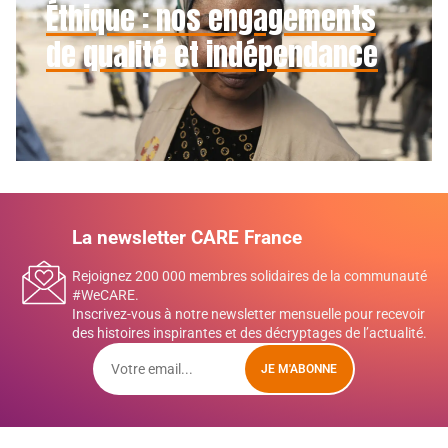
Éthique : nos engagements
de qualité et indépendance
La newsletter CARE France
Rejoignez 200 000 membres solidaires de la communauté
#WeCARE.
Inscrivez-vous à notre newsletter mensuelle pour recevoir
des histoires inspirantes et des décryptages de l’actualité.
JE M'ABONNE