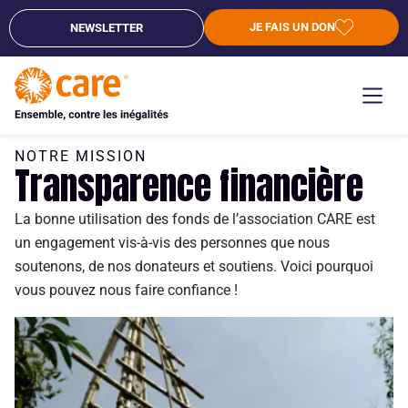
JE FAIS UN DON
NEWSLETTER
NOTRE MISSION
Transparence financière
La
bonne utilisation de
s
fond
s
de l’association CARE
est
un
engagement
vis-à-vis
d
es
personnes que nous
soutenons
,
d
e nos
donateurs
et soutiens
.
Voici pourquoi
vous pouvez nou
s faire conf
iance !