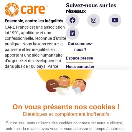
Suivez-nous sur les
réseaux
CARE France est une association
loi 1901, apolitique et non
confessionnelle, reconnue d’utilité
Qui sommes-
publique. Nous luttons contre la
pauvreté et les inégalités en
nous ?
apportant une aide humanitaire
Espace presse
d’urgence et de développement
dans plus de 100 pays. Parce
Nous contacter
qu’elles sont les premières
Espace
victimes des inégalités, CARE met
donateur
les femmes et les filles au cœur
de ses programmes.
On vous présente nos cookies !
Quels avantages fiscaux ?
Donner en confiance
Diététiques et complétement inoffensifs
Chaque don effectué à une
Vos dons sont
association reconnue d’utilité
déductibles à 75 % de
Sur ce site, nous utilisons des cookies pour mesurer notre audience,
publique comme CARE, est
vos impôts. Depuis
entretenir la relation avec vous et vous adresser de temps à autre du