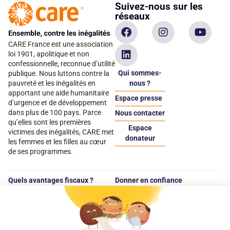
Suivez-nous sur les
réseaux
CARE France est une association
loi 1901, apolitique et non
confessionnelle, reconnue d’utilité
Qui sommes-
publique. Nous luttons contre la
pauvreté et les inégalités en
nous ?
apportant une aide humanitaire
Espace presse
d’urgence et de développement
dans plus de 100 pays. Parce
Nous contacter
qu’elles sont les premières
Espace
victimes des inégalités, CARE met
donateur
les femmes et les filles au cœur
de ses programmes.
Quels avantages fiscaux ?
Donner en confiance
Chaque don effectué à une
Vos dons sont
association reconnue d’utilité
déductibles à 75 % de
publique comme CARE, est
vos impôts. Depuis
déductible jusqu’à 75 % de l’impôt
plus de 15 ans, CARE