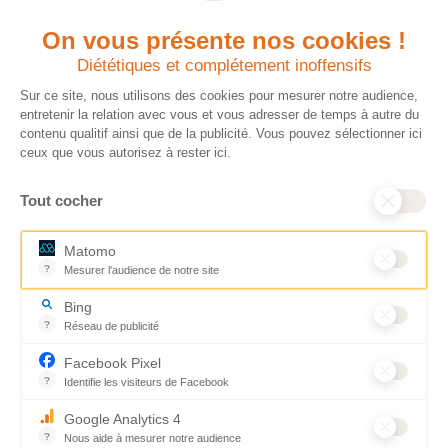
sur le revenu. Modalités de
France est une
déduction, déclaration des dons
association Don en
On vous présente nos cookies !
et sens de votre geste : découvrez
Confiance, organisme
Diététiques et complétement inoffensifs
ce qu’il faut savoir sur la
indépendant qui
défiscalisation des dons en
contrôle la bonne
Sur ce site, nous utilisons des cookies pour mesurer notre audience,
France pour exprimer votre
utilisation des dons.
entretenir la relation avec vous et vous adresser de temps à autre du
générosité et optimiser votre
Nous nous engageons
contenu qualitif ainsi que de la publicité. Vous pouvez sélectionner ici
fiscalité en toute confiance.
ainsi à 100 % de
ceux que vous autorisez à rester ici.
En savoir plus
transparence et de
rigueur dans
Tout cocher
l’utilisation de vos
dons. Votre générosité
est essentielle pour
Matomo
aider les populations
?
Mesurer l'audience de notre site
qui en ont le plus
Outil analytique (alternative à Google Analytics) collectant des don
besoin.
Bing
En savoir plus
?
Réseau de publicité
Moteur de recherche / Navigateur
Facebook Pixel
© CARE
Mentions légales
Cookies
?
Identifie les visiteurs de Facebook
Permet de suivre les actions du visiteur sur le site web, et de voir
France
Accessibilité : non conforme
Plan du site
Google Analytics 4
2026
?
Nous aide à mesurer notre audience
Développé par Novius