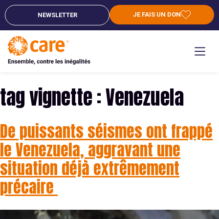
JE FAIS UN DON
NEWSLETTER
tag vignette :
Venezuela
De puissants séismes ont frappé
le Venezuela, aggravant une
situation déjà extrêmement
précaire