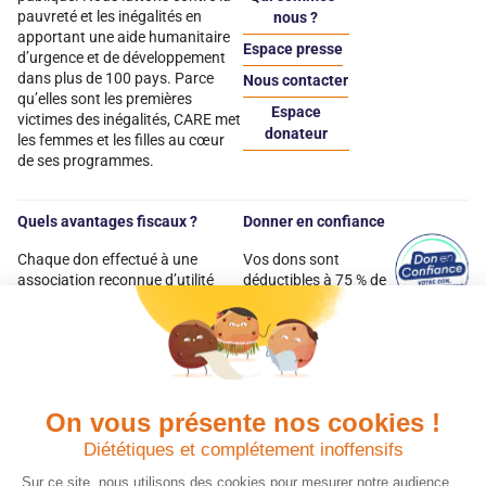
pauvreté et les inégalités en
nous ?
apportant une aide humanitaire
Espace presse
d’urgence et de développement
dans plus de 100 pays. Parce
Nous contacter
qu’elles sont les premières
Espace
victimes des inégalités, CARE met
donateur
les femmes et les filles au cœur
de ses programmes.
Quels avantages fiscaux ?
Donner en confiance
Chaque don effectué à une
Vos dons sont
association reconnue d’utilité
déductibles à 75 % de
publique comme CARE, est
vos impôts. Depuis
déductible jusqu’à 75 % de l’impôt
plus de 15 ans, CARE
sur le revenu. Modalités de
France est une
déduction, déclaration des dons
association Don en
et sens de votre geste : découvrez
Confiance, organisme
ce qu’il faut savoir sur la
indépendant qui
On vous présente nos cookies !
défiscalisation des dons en
contrôle la bonne
France pour exprimer votre
utilisation des dons.
Diététiques et complétement inoffensifs
générosité et optimiser votre
Nous nous engageons
Sur ce site, nous utilisons des cookies pour mesurer notre audience,