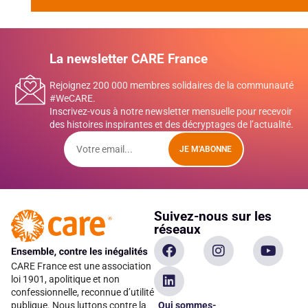
La newsletter CARE France
Rejoignez 200 000 membres solidaires de la communauté
#WeCARE.
Inscrivez-vous à notre newsletter mensuelle pour recevoir
des histoires inspirantes et des décryptages de l’actualité.
JE M'ABONNE
Suivez-nous sur les
réseaux
CARE France est une association
loi 1901, apolitique et non
confessionnelle, reconnue d’utilité
Qui sommes-
publique. Nous luttons contre la