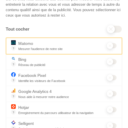
fiscalité en toute confiance.
ainsi à 100 % de
entretenir la relation avec vous et vous adresser de temps à autre du
En savoir plus
transparence et de
contenu qualitif ainsi que de la publicité. Vous pouvez sélectionner ici
rigueur dans
ceux que vous autorisez à rester ici.
l’utilisation de vos
dons. Votre générosité
est essentielle pour
Tout cocher
aider les populations
qui en ont le plus
Matomo
besoin.
En savoir plus
?
Mesurer l'audience de notre site
Outil analytique (alternative à Google Analytics) collectant des don
Bing
?
Réseau de publicité
© CARE
Mentions légales
Cookies
Moteur de recherche / Navigateur
France
Accessibilité : non conforme
Plan du site
Facebook Pixel
2026
?
Identifie les visiteurs de Facebook
Développé par Novius
Permet de suivre les actions du visiteur sur le site web, et de voir
Google Analytics 4
?
Nous aide à mesurer notre audience
Essentiel pour la gestion du site web, il permet de mesurer des indi
Hotjar
?
Enregistrement du parcours utilisateur de la navigation
Hotjar est un outil qui permet d'analyser le comportement des visiteu
Selligent