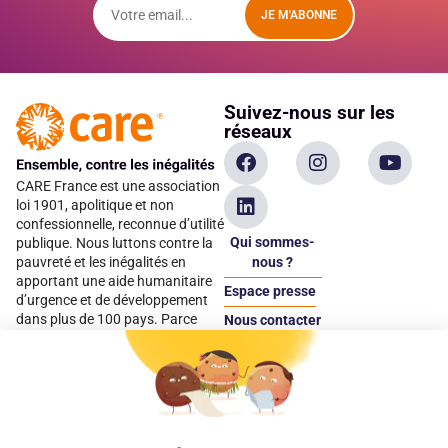
JE M'ABONNE
Suivez-nous sur les
réseaux
CARE France est une association
loi 1901, apolitique et non
confessionnelle, reconnue d’utilité
Qui sommes-
publique. Nous luttons contre la
pauvreté et les inégalités en
nous ?
apportant une aide humanitaire
Espace presse
d’urgence et de développement
dans plus de 100 pays. Parce
Nous contacter
qu’elles sont les premières
Espace
victimes des inégalités, CARE met
donateur
les femmes et les filles au cœur
de ses programmes.