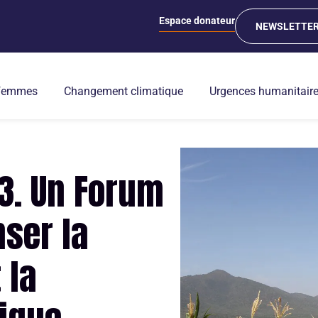
Espace donateur
NEWSLETTE
 femmes
Changement climatique
Urgences humanitair
3. Un Forum
ser la
 la