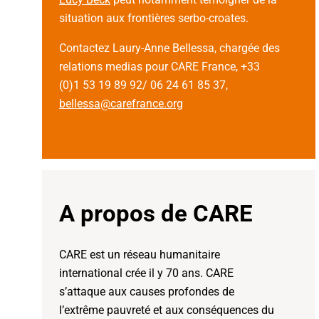
situation aux frontières serbo-croates.
Contactez Laury-Anne Bellessa, chargée des
relations medias pour CARE France, +33
(0)1 53 19 89 92/ 06 24 61 85 37,
bellessa@carefrance.org
A propos de CARE
CARE est un réseau humanitaire
international crée il y 70 ans. CARE
s’attaque aux causes profondes de
l’extrême pauvreté et aux conséquences du