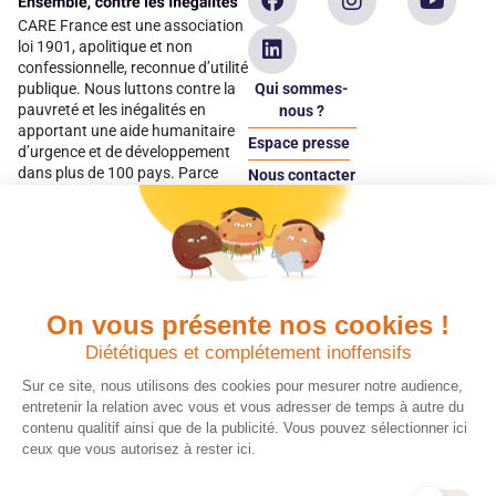
CARE France est une association
loi 1901, apolitique et non
confessionnelle, reconnue d’utilité
Qui sommes-
publique. Nous luttons contre la
pauvreté et les inégalités en
nous ?
apportant une aide humanitaire
Espace presse
d’urgence et de développement
dans plus de 100 pays. Parce
Nous contacter
qu’elles sont les premières
Espace
victimes des inégalités, CARE met
donateur
les femmes et les filles au cœur
de ses programmes.
On vous présente nos cookies !
Quels avantages fiscaux ?
Donner en confiance
Diététiques et complétement inoffensifs
Chaque don effectué à une
Vos dons sont
association reconnue d’utilité
déductibles à 75 % de
Sur ce site, nous utilisons des cookies pour mesurer notre audience,
publique comme CARE, est
vos impôts. Depuis
entretenir la relation avec vous et vous adresser de temps à autre du
déductible jusqu’à 75 % de l’impôt
plus de 15 ans, CARE
contenu qualitif ainsi que de la publicité. Vous pouvez sélectionner ici
sur le revenu. Modalités de
France est une
ceux que vous autorisez à rester ici.
déduction, déclaration des dons
association Don en
et sens de votre geste : découvrez
Confiance, organisme