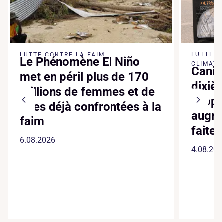
LUTTE 
LUTTE CONTRE LA FAIM
Le Phénomène El Niño
CLIMATI
Canic
met en péril plus de 170
dixiè
millions de femmes et de
suppl
filles déjà confrontées à la
augme
faim
faite
6.08.2026
4.08.20