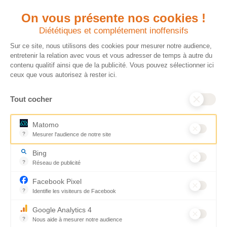
On vous présente nos cookies !
Quels avantages fiscaux ?
Donner en confiance
Diététiques et complétement inoffensifs
Chaque don effectué à une
Vos dons sont
association reconnue d’utilité
déductibles à 75 % de
Sur ce site, nous utilisons des cookies pour mesurer notre audience,
publique comme CARE, est
vos impôts. Depuis
entretenir la relation avec vous et vous adresser de temps à autre du
déductible jusqu’à 75 % de l’impôt
plus de 15 ans, CARE
contenu qualitif ainsi que de la publicité. Vous pouvez sélectionner ici
sur le revenu. Modalités de
France est une
ceux que vous autorisez à rester ici.
déduction, déclaration des dons
association Don en
et sens de votre geste : découvrez
Confiance, organisme
Tout cocher
ce qu’il faut savoir sur la
indépendant qui
défiscalisation des dons en
contrôle la bonne
France pour exprimer votre
utilisation des dons.
Matomo
générosité et optimiser votre
Nous nous engageons
?
Mesurer l'audience de notre site
fiscalité en toute confiance.
ainsi à 100 % de
Outil analytique (alternative à Google Analytics) collectant des don
En savoir plus
transparence et de
Bing
rigueur dans
?
Réseau de publicité
l’utilisation de vos
Moteur de recherche / Navigateur
dons. Votre générosité
Facebook Pixel
est essentielle pour
?
Identifie les visiteurs de Facebook
aider les populations
Permet de suivre les actions du visiteur sur le site web, et de voir
qui en ont le plus
Google Analytics 4
besoin.
?
Nous aide à mesurer notre audience
En savoir plus