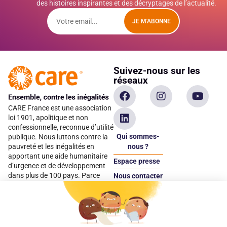
des histoires inspirantes et des décryptages de l’actualité.
JE M'ABONNE
Suivez-nous sur les
réseaux
CARE France est une association
loi 1901, apolitique et non
confessionnelle, reconnue d’utilité
Qui sommes-
publique. Nous luttons contre la
pauvreté et les inégalités en
nous ?
apportant une aide humanitaire
Espace presse
d’urgence et de développement
dans plus de 100 pays. Parce
Nous contacter
qu’elles sont les premières
Espace
victimes des inégalités, CARE met
donateur
les femmes et les filles au cœur
de ses programmes.