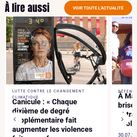
À lire aussi
VOIR TOUTE L'ACTUALITÉ
LUTTE CONTRE LE CHANGEMENT
DÉFENSE
À Mad
CLIMATIQUE
Canicule : « Chaque
brise
dixième de degré
et tr
supplémentaire fait
écol
augmenter les violences
30.07.2