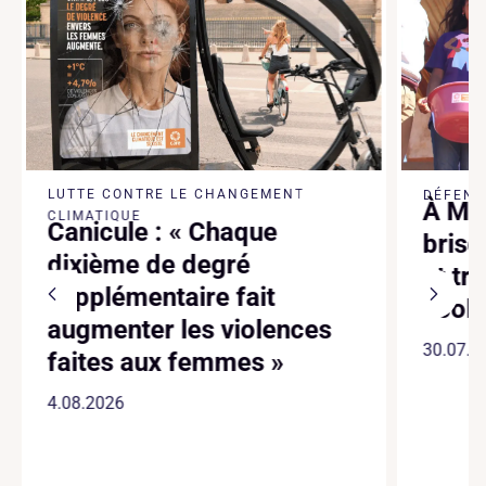
LUTTE CONTRE LE CHANGEMENT
DÉFENSE
À Mad
CLIMATIQUE
Canicule : « Chaque
brise
dixième de degré
et tr
supplémentaire fait
écol
augmenter les violences
30.07.2
faites aux femmes »
4.08.2026