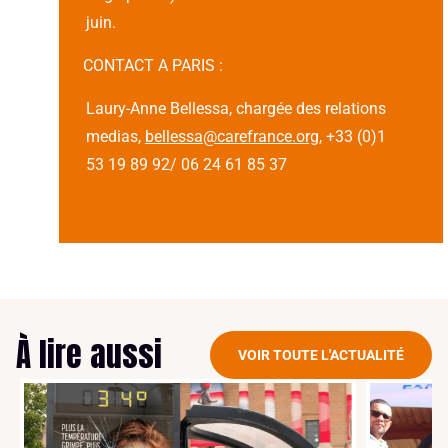
juin.
CONTACT A PARIS :
Laury-Anne Bellessa, chargée des relations
medias,
bellessa@carefrance.org
, +33 (0)1
53 19 89 92/ 06 24 61 85 37
À lire aussi
VOIR TOUTE L'ACTUALITÉ