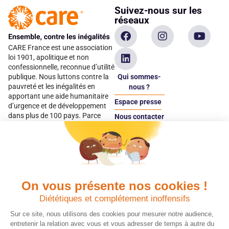
Suivez-nous sur les
réseaux
CARE France est une association
loi 1901, apolitique et non
confessionnelle, reconnue d’utilité
Qui sommes-
publique. Nous luttons contre la
pauvreté et les inégalités en
nous ?
apportant une aide humanitaire
Espace presse
d’urgence et de développement
dans plus de 100 pays. Parce
Nous contacter
qu’elles sont les premières
Espace
victimes des inégalités, CARE met
donateur
les femmes et les filles au cœur
de ses programmes.
On vous présente nos cookies !
Quels avantages fiscaux ?
Donner en confiance
Diététiques et complétement inoffensifs
Chaque don effectué à une
Vos dons sont
association reconnue d’utilité
déductibles à 75 % de
Sur ce site, nous utilisons des cookies pour mesurer notre audience,
publique comme CARE, est
vos impôts. Depuis
entretenir la relation avec vous et vous adresser de temps à autre du