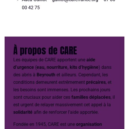
00 42 75
À propos de CARE
Les équipes de CARE apportent une
aide
d’urgence
(
eau, nourriture, kits d’hygiène
) dans
des abris à
Beyrouth
et ailleurs. Cependant, les
conditions demeurent extrêmement
précaires
, et
les besoins sont immenses. Les prochains jours
sont cruciaux pour aider ces
familles déplacées
, il
est urgent de relayer massivement cet appel à la
solidarité
afin de renforcer l’aide apportée.
Fondée en 1945, CARE est une
organisation