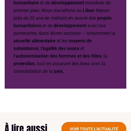
humanitaire
et de
développement
mondiale de
premier plan. Nous travaillons au
Liban
depuis
près de 20 ans en mettant en œuvre des
projets
humanitaires
et de
développement
avec nos
partenaires, dans divers secteurs – notamment la
sécurité alimentaire
et les
moyens de
subsistance
,
l’égalité des sexes
et
l’autonomisation des femmes et des filles
, la
protection
, tout en assurant des liens avec la
consolidation de la
paix
.
À lire aussi
VOIR TOUTE L'ACTUALITÉ