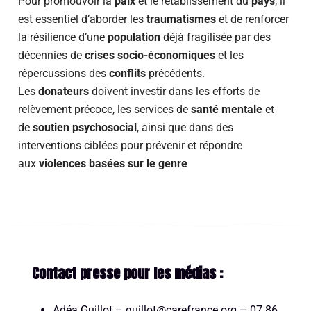
Pour promouvoir la
paix
et le rétablissement du
pays
, il
est essentiel d’aborder les
traumatismes
et de renforcer
la résilience d’une
population
déjà fragilisée par des
décennies de
crises socio-économiques
et les
répercussions des
conflits
précédents.
Les
donateurs
doivent investir dans les efforts de
relèvement précoce, les services de
santé mentale
et
de
soutien psychosocial
, ainsi que dans des
interventions ciblées pour prévenir et répondre
aux
violences basées sur le genre
Contact presse pour les médias :
Adéa Guillot – guillot@carefrance.org – 07 86