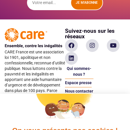
JE M'ABONNE
Suivez-nous sur les
réseaux
CARE France est une association
loi 1901, apolitique et non
confessionnelle, reconnue d’utilité
Qui sommes-
publique. Nous luttons contre la
pauvreté et les inégalités en
nous ?
apportant une aide humanitaire
Espace presse
d’urgence et de développement
dans plus de 100 pays. Parce
Nous contacter
qu’elles sont les premières
Espace
victimes des inégalités, CARE met
donateur
les femmes et les filles au cœur
de ses programmes.
Quels avantages fiscaux ?
Donner en confiance