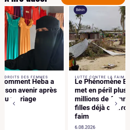
Bénin
LUTTE 
LUTTE CONTRE LA FAIM
Le Phénomène El Niño
CLIMATI
Canic
met en péril plus de 170
dixiè
millions de femmes et de
suppl
filles déjà confrontées à la
augme
faim
faite
6.08.2026