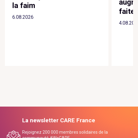
augme
la faim
faite
6.08.2026
4.08.202
La newsletter CARE France
Rejoignez 200 000 membres solidaires de la