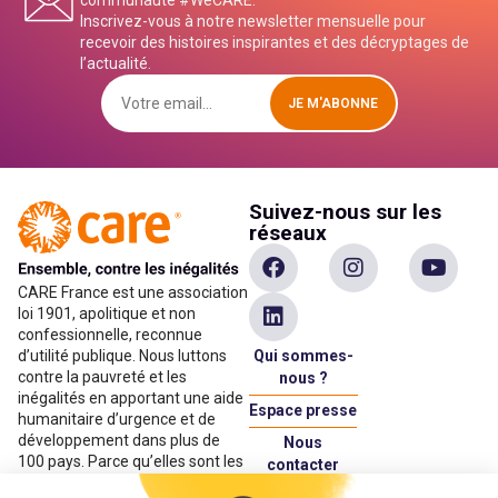
communauté #WeCARE.
Inscrivez-vous à notre newsletter mensuelle pour
recevoir des histoires inspirantes et des décryptages de
l’actualité.
JE M'ABONNE
Suivez-nous sur les
réseaux
CARE France est une association
loi 1901, apolitique et non
confessionnelle, reconnue
Qui sommes-
d’utilité publique. Nous luttons
contre la pauvreté et les
nous ?
inégalités en apportant une aide
Espace presse
humanitaire d’urgence et de
développement dans plus de
Nous
100 pays. Parce qu’elles sont les
contacter
premières victimes des
Espace