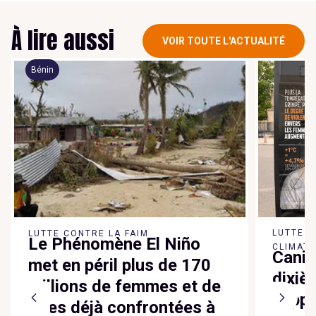
À lire aussi
VOIR TOUTE L'ACTUALITÉ
Bénin
LUTTE 
LUTTE CONTRE LA FAIM
Le Phénomène El Niño
CLIMATI
Canic
met en péril plus de 170
dixiè
millions de femmes et de
suppl
filles déjà confrontées à