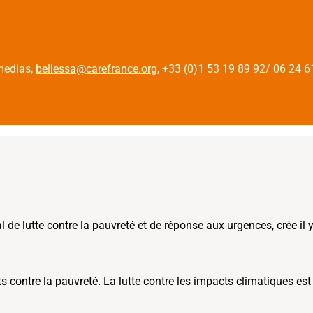
 medias,
bellessa@carefrance.org
, +33 (0)1 53 19 89 92/ 06 24 6
de lutte contre la pauvreté et de réponse aux urgences, crée il 
contre la pauvreté. La lutte contre les impacts climatiques est 