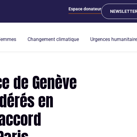
Espace donateur
NEWSLETTE
 femmes
Changement climatique
Urgences humanitair
ce de Genève
odérés en
 accord