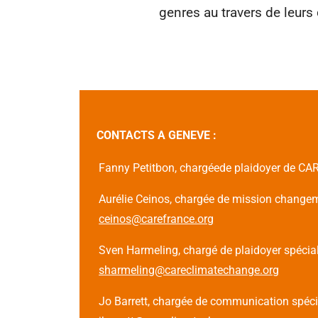
genres au travers de leur
CONTACTS A GENEVE :
Fanny Petitbon, chargéede plaidoyer de CAR
Aurélie Ceinos, chargée de mission changem
ceinos@carefrance.org
Sven Harmeling, chargé de plaidoyer spécial
sharmeling@careclimatechange.org
Jo Barrett, chargée de communication spécia