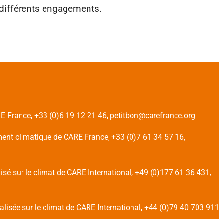
s différents engagements.
E France, +33 (0)6 19 12 21 46,
petitbon@carefrance.org
ent climatique de CARE France, +33 (0)7 61 34 57 16,
isé sur le climat de CARE International, +49 (0)177 61 36 431,
lisée sur le climat de CARE International, +44 (0)79 40 703 911