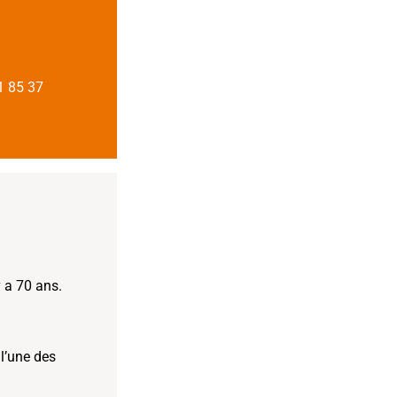
1 85 37
y a 70 ans.
l’une des