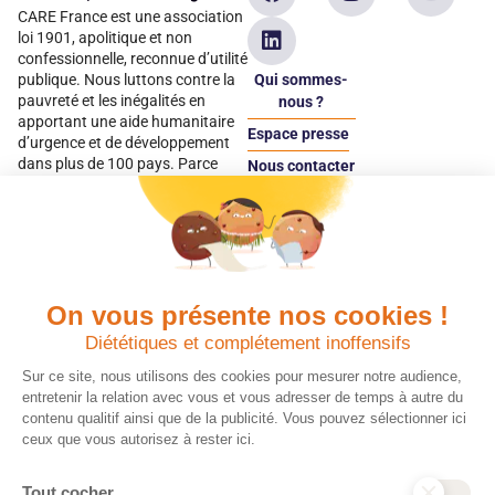
CARE France est une association
loi 1901, apolitique et non
confessionnelle, reconnue d’utilité
Qui sommes-
publique. Nous luttons contre la
pauvreté et les inégalités en
nous ?
apportant une aide humanitaire
Espace presse
d’urgence et de développement
dans plus de 100 pays. Parce
Nous contacter
qu’elles sont les premières
Espace
victimes des inégalités, CARE met
donateur
les femmes et les filles au cœur
de ses programmes.
On vous présente nos cookies !
Quels avantages fiscaux ?
Donner en confiance
Diététiques et complétement inoffensifs
Chaque don effectué à une
Vos dons sont
association reconnue d’utilité
déductibles à 75 % de
Sur ce site, nous utilisons des cookies pour mesurer notre audience,
publique comme CARE, est
vos impôts. Depuis
entretenir la relation avec vous et vous adresser de temps à autre du
déductible jusqu’à 75 % de l’impôt
plus de 15 ans, CARE
contenu qualitif ainsi que de la publicité. Vous pouvez sélectionner ici
sur le revenu. Modalités de
France est une
ceux que vous autorisez à rester ici.
déduction, déclaration des dons
association Don en
et sens de votre geste : découvrez
Confiance, organisme
Tout cocher