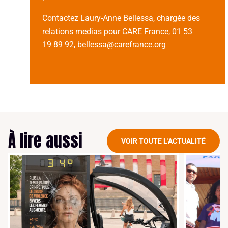
Contactez Laury-Anne Bellessa, chargée des
relations medias pour CARE France, 01 53
19 89 92,
bellessa@carefrance.org
À lire aussi
VOIR TOUTE L'ACTUALITÉ