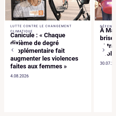
LUTTE CONTRE LE CHANGEMENT
DÉFENSE
À Mad
CLIMATIQUE
Canicule : « Chaque
brise
dixième de degré
et tr
supplémentaire fait
écol
augmenter les violences
30.07.2
faites aux femmes »
4.08.2026