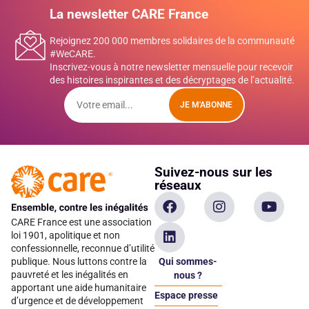
La newsletter CARE France
Rejoignez 200 000 membres solidaires de la communauté
#WeCARE.
Inscrivez-vous à notre newsletter mensuelle pour recevoir
des histoires inspirantes et des décryptages de l’actualité.
JE M'ABONNE
Suivez-nous sur les
réseaux
CARE France est une association
loi 1901, apolitique et non
confessionnelle, reconnue d’utilité
Qui sommes-
publique. Nous luttons contre la
pauvreté et les inégalités en
nous ?
apportant une aide humanitaire
Espace presse
d’urgence et de développement