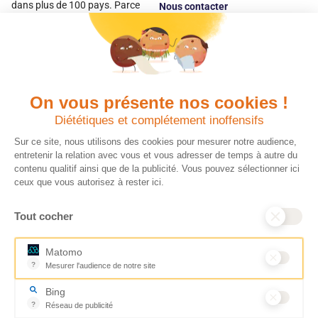
dans plus de 100 pays. Parce
Nous contacter
qu’elles sont les premières
Espace
victimes des inégalités, CARE met
donateur
les femmes et les filles au cœur
de ses programmes.
On vous présente nos cookies !
Quels avantages fiscaux ?
Donner en confiance
Diététiques et complétement inoffensifs
Chaque don effectué à une
Vos dons sont
association reconnue d’utilité
déductibles à 75 % de
Sur ce site, nous utilisons des cookies pour mesurer notre audience,
publique comme CARE, est
vos impôts. Depuis
entretenir la relation avec vous et vous adresser de temps à autre du
déductible jusqu’à 75 % de l’impôt
plus de 15 ans, CARE
contenu qualitif ainsi que de la publicité. Vous pouvez sélectionner ici
sur le revenu. Modalités de
France est une
ceux que vous autorisez à rester ici.
déduction, déclaration des dons
association Don en
et sens de votre geste : découvrez
Confiance, organisme
Tout cocher
ce qu’il faut savoir sur la
indépendant qui
défiscalisation des dons en
contrôle la bonne
France pour exprimer votre
utilisation des dons.
Matomo
générosité et optimiser votre
Nous nous engageons
?
Mesurer l'audience de notre site
fiscalité en toute confiance.
ainsi à 100 % de
Outil analytique (alternative à Google Analytics) collectant des don
En savoir plus
transparence et de
Bing
rigueur dans
?
Réseau de publicité
l’utilisation de vos