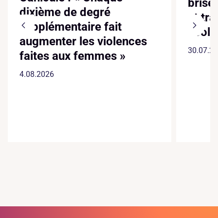
brise
dixième de degré
et tr
supplémentaire fait
écol
augmenter les violences
30.07.2
faites aux femmes »
4.08.2026