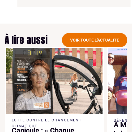
À lire aussi
VOIR TOUTE L'ACTUALITÉ
LUTTE CONTRE LE CHANGEMENT
DÉFENSE
À Mad
CLIMATIQUE
Canicule : « Chaque