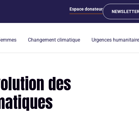
Espace donateur
NEWSLETTE
 femmes
Changement climatique
Urgences humanitair
volution des
matiques