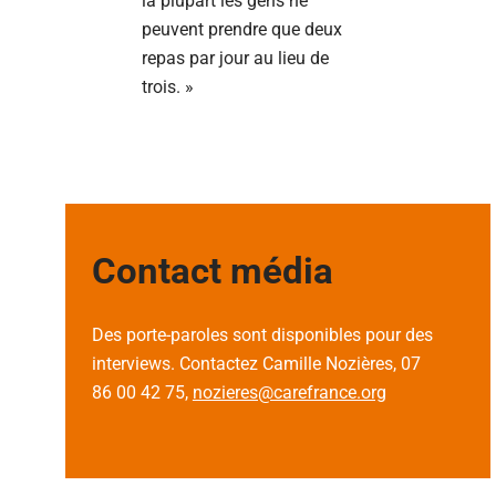
la plupart les gens ne
peuvent prendre que deux
repas par jour au lieu de
trois. »
Contact média
Des porte-paroles sont disponibles pour des
interviews. Contactez Camille Nozières, 07
86 00 42 75,
nozieres@carefrance.org