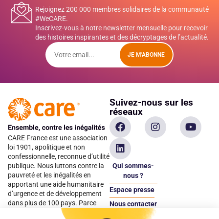
Rejoignez 200 000 membres solidaires de la communauté
#WeCARE.
Inscrivez-vous à notre newsletter mensuelle pour recevoir
des histoires inspirantes et des décryptages de l’actualité.
JE M'ABONNE
Suivez-nous sur les
réseaux
CARE France est une association
loi 1901, apolitique et non
confessionnelle, reconnue d’utilité
Qui sommes-
publique. Nous luttons contre la
pauvreté et les inégalités en
nous ?
apportant une aide humanitaire
Espace presse
d’urgence et de développement
dans plus de 100 pays. Parce
Nous contacter
qu’elles sont les premières
Espace