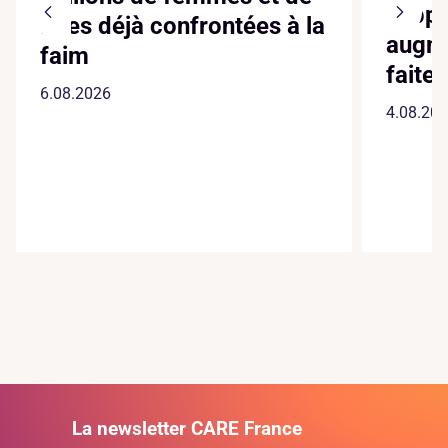
suppl
filles déjà confrontées à la
augme
faim
faite
6.08.2026
4.08.20
La newsletter CARE France