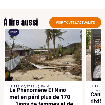
À lire aussi
VOIR TOUTE L'ACTUALITÉ
Bénin
LUTTE 
LUTTE CONTRE LA FAIM
Le Phénomène El Niño
CLIMATI
Canic
met en péril plus de 170
dixiè
millions de femmes et de