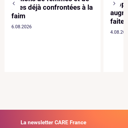
suppl
filles déjà confrontées à la
augme
faim
faite
6.08.2026
4.08.20
La newsletter CARE France