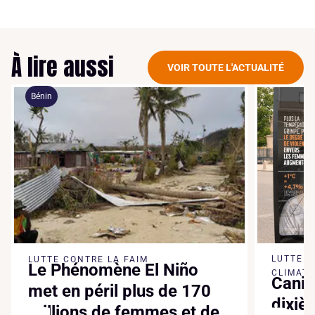
À lire aussi
VOIR TOUTE L'ACTUALITÉ
Bénin
LUTTE 
LUTTE CONTRE LA FAIM
Le Phénomène El Niño
CLIMATI
Canic
met en péril plus de 170
dixiè
millions de femmes et de