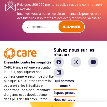
Rejoignez 200 000 membres solidaires de la communauté
#WeCARE.
Inscrivez-vous à notre newsletter mensuelle pour recevoir
des histoires inspirantes et des décryptages de l’actualité.
JE M'ABONNE
Suivez-nous sur les
réseaux
CARE France est une association
loi 1901, apolitique et non
confessionnelle, reconnue d’utilité
Qui sommes-
publique. Nous luttons contre la
pauvreté et les inégalités en
nous ?
apportant une aide humanitaire
Espace presse
d’urgence et de développement
dans plus de 100 pays. Parce
Nous contacter
qu’elles sont les premières
Espace