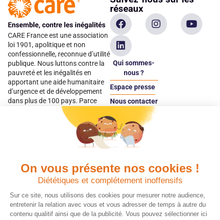
réseaux
CARE France est une association
loi 1901, apolitique et non
confessionnelle, reconnue d’utilité
Qui sommes-
publique. Nous luttons contre la
pauvreté et les inégalités en
nous ?
apportant une aide humanitaire
Espace presse
d’urgence et de développement
dans plus de 100 pays. Parce
Nous contacter
qu’elles sont les premières
Espace
victimes des inégalités, CARE met
donateur
les femmes et les filles au cœur
de ses programmes.
On vous présente nos cookies !
Quels avantages fiscaux ?
Donner en confiance
Diététiques et complétement inoffensifs
Chaque don effectué à une
Vos dons sont
association reconnue d’utilité
déductibles à 75 % de
Sur ce site, nous utilisons des cookies pour mesurer notre audience,
publique comme CARE, est
vos impôts. Depuis
entretenir la relation avec vous et vous adresser de temps à autre du
déductible jusqu’à 75 % de l’impôt
plus de 15 ans, CARE
contenu qualitif ainsi que de la publicité. Vous pouvez sélectionner ici
sur le revenu. Modalités de
France est une