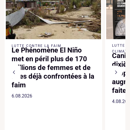
LUTTE 
LUTTE CONTRE LA FAIM
Le Phénomène El Niño
CLIMATI
Canic
met en péril plus de 170
dixiè
millions de femmes et de
suppl
filles déjà confrontées à la
augme
faim
faite
6.08.2026
4.08.20