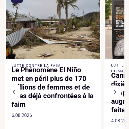
LUTTE 
LUTTE CONTRE LA FAIM
Le Phénomène El Niño
CLIMATI
Canic
met en péril plus de 170
dixiè
millions de femmes et de
suppl
filles déjà confrontées à la
augme
faim
faite
6.08.2026
4.08.20