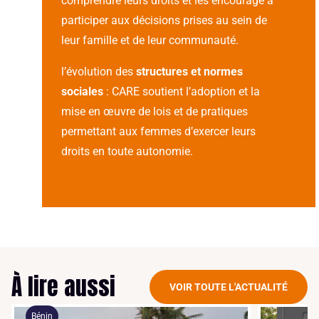
comprendre leurs droits et les encourage à
participer aux décisions prises au sein de
leur famille et de leur communauté.
l’évolution des
structures et normes
sociales
: CARE soutient l’adoption et la
mise en œuvre de lois et de pratiques
permettant aux femmes d’exercer leurs
droits en toute autonomie.
À lire aussi
VOIR TOUTE L'ACTUALITÉ
Bénin