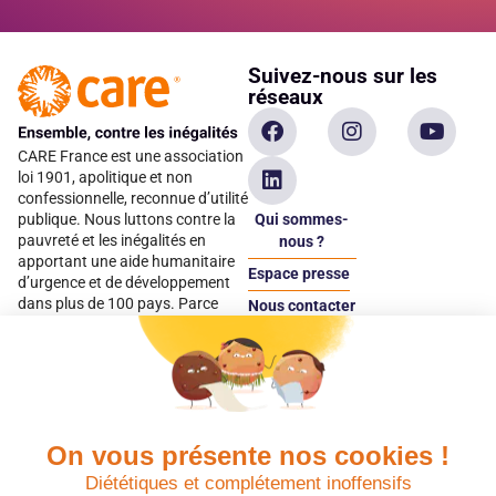
Suivez-nous sur les
réseaux
CARE France est une association
loi 1901, apolitique et non
confessionnelle, reconnue d’utilité
Qui sommes-
publique. Nous luttons contre la
pauvreté et les inégalités en
nous ?
apportant une aide humanitaire
Espace presse
d’urgence et de développement
dans plus de 100 pays. Parce
Nous contacter
qu’elles sont les premières
Espace
victimes des inégalités, CARE met
donateur
les femmes et les filles au cœur
de ses programmes.
On vous présente nos cookies !
Quels avantages fiscaux ?
Donner en confiance
Diététiques et complétement inoffensifs
Chaque don effectué à une
Vos dons sont