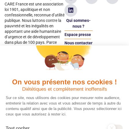
CARE France est une association
loi 1901, apolitique et non
confessionnelle, reconnue d’utilité
Qui sommes-
publique. Nous luttons contre la
pauvreté et les inégalités en
nous ?
apportant une aide humanitaire
Espace presse
d’urgence et de développement
dans plus de 100 pays. Parce
Nous contacter
qu’elles sont les premières
Espace
victimes des inégalités, CARE met
donateur
les femmes et les filles au cœur
de ses programmes.
On vous présente nos cookies !
Quels avantages fiscaux ?
Donner en confiance
Diététiques et complétement inoffensifs
Chaque don effectué à une
Vos dons sont
association reconnue d’utilité
déductibles à 75 % de
Sur ce site, nous utilisons des cookies pour mesurer notre audience,
publique comme CARE, est
vos impôts. Depuis
entretenir la relation avec vous et vous adresser de temps à autre du
déductible jusqu’à 75 % de l’impôt
plus de 15 ans, CARE
contenu qualitif ainsi que de la publicité. Vous pouvez sélectionner ici
sur le revenu. Modalités de
France est une
ceux que vous autorisez à rester ici.
déduction, déclaration des dons
association Don en
et sens de votre geste : découvrez
Confiance, organisme
Tout cocher
ce qu’il faut savoir sur la
indépendant qui