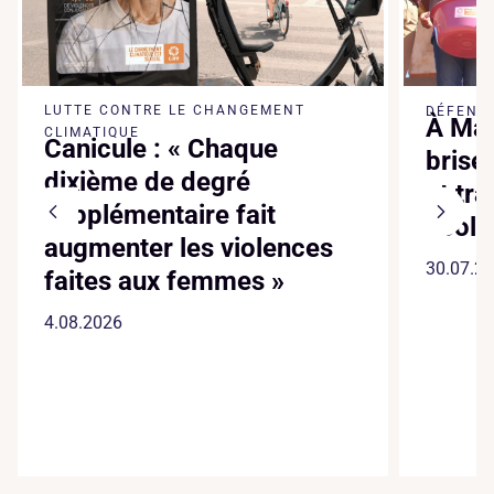
LUTTE CONTRE LE CHANGEMENT
DÉFENSE
À Mad
CLIMATIQUE
Canicule : « Chaque
brise
dixième de degré
et tr
supplémentaire fait
écol
augmenter les violences
30.07.2
faites aux femmes »
4.08.2026