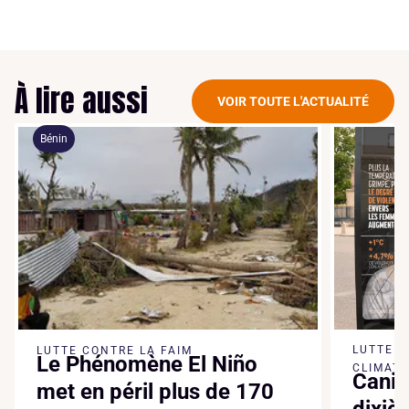
À lire aussi
VOIR TOUTE L'ACTUALITÉ
Bénin
LUTTE 
LUTTE CONTRE LA FAIM
Le Phénomène El Niño
CLIMATI
Canic
met en péril plus de 170
dixiè