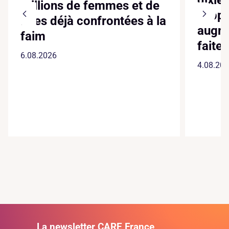
millions de femmes et de
suppl
filles déjà confrontées à la
augme
faim
faite
6.08.2026
4.08.20
La newsletter CARE France