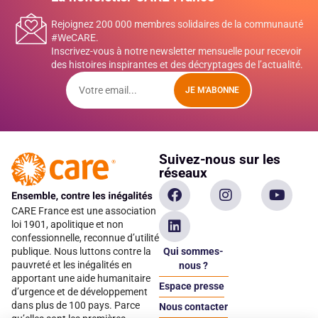
Rejoignez 200 000 membres solidaires de la communauté
#WeCARE.
Inscrivez-vous à notre newsletter mensuelle pour recevoir
des histoires inspirantes et des décryptages de l’actualité.
JE M'ABONNE
Suivez-nous sur les
réseaux
CARE France est une association
loi 1901, apolitique et non
confessionnelle, reconnue d’utilité
Qui sommes-
publique. Nous luttons contre la
pauvreté et les inégalités en
nous ?
apportant une aide humanitaire
Espace presse
d’urgence et de développement
dans plus de 100 pays. Parce
Nous contacter