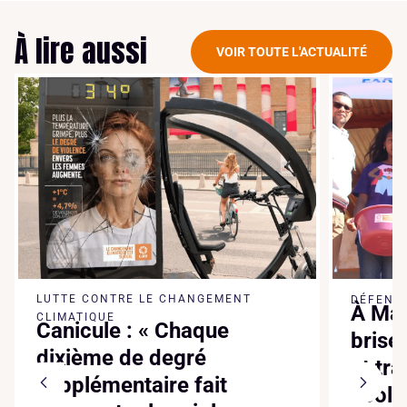
À lire aussi
VOIR TOUTE L'ACTUALITÉ
LUTTE CONTRE LE CHANGEMENT
DÉFENSE
À Mad
CLIMATIQUE
Canicule : « Chaque
brise
dixième de degré
et tr
supplémentaire fait
écol