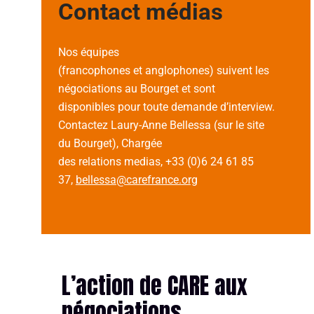
Contact médias
Nos équipes
(francophones et anglophones) suivent les
négociations au Bourget et sont
disponibles pour toute demande d’interview.
Contactez Laury-Anne Bellessa (sur le site
du Bourget), Chargée
des relations medias, +33 (0)6 24 61 85
37,
bellessa@carefrance.org
L’action de CARE aux
négociations