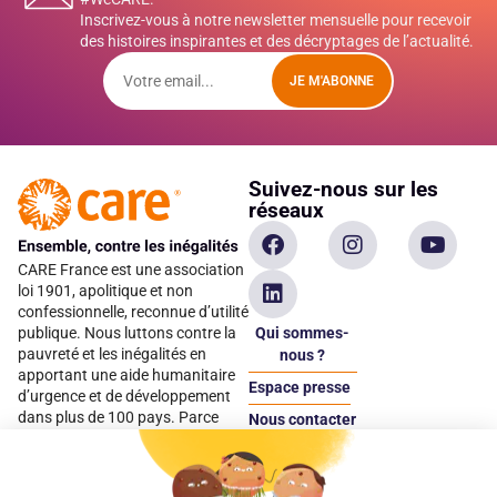
Inscrivez-vous à notre newsletter mensuelle pour recevoir
des histoires inspirantes et des décryptages de l’actualité.
JE M'ABONNE
Suivez-nous sur les
réseaux
CARE France est une association
loi 1901, apolitique et non
confessionnelle, reconnue d’utilité
Qui sommes-
publique. Nous luttons contre la
pauvreté et les inégalités en
nous ?
apportant une aide humanitaire
Espace presse
d’urgence et de développement
dans plus de 100 pays. Parce
Nous contacter
qu’elles sont les premières
Espace
victimes des inégalités, CARE met
donateur
les femmes et les filles au cœur