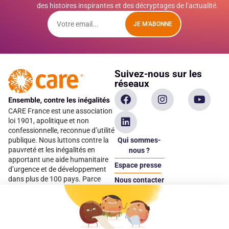
des histoires inspirantes et des décryptages de l’actualité.
JE M'ABONNE
Suivez-nous sur les
réseaux
CARE France est une association
loi 1901, apolitique et non
confessionnelle, reconnue d’utilité
Qui sommes-
publique. Nous luttons contre la
pauvreté et les inégalités en
nous ?
apportant une aide humanitaire
Espace presse
d’urgence et de développement
dans plus de 100 pays. Parce
Nous contacter
qu’elles sont les premières
Espace
victimes des inégalités, CARE met
donateur
les femmes et les filles au cœur
de ses programmes.