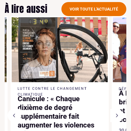
À lire aussi
VOIR TOUTE L'ACTUALITÉ
LUTTE CONTRE LE CHANGEMENT
DÉFENSE
À Mad
CLIMATIQUE
Canicule : « Chaque
brise
dixième de degré
et tr
supplémentaire fait
écol
augmenter les violences
30.07.2