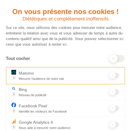
On vous présente nos cookies !
Quels avantages fiscaux ?
Donner en confiance
Diététiques et complétement inoffensifs
Chaque don effectué à une
Vos dons sont
association reconnue d’utilité
déductibles à 75 % de
Sur ce site, nous utilisons des cookies pour mesurer notre audience,
publique comme CARE, est
vos impôts. Depuis
entretenir la relation avec vous et vous adresser de temps à autre du
déductible jusqu’à 75 % de l’impôt
plus de 15 ans, CARE
contenu qualitif ainsi que de la publicité. Vous pouvez sélectionner ici
sur le revenu. Modalités de
France est une
ceux que vous autorisez à rester ici.
déduction, déclaration des dons
association Don en
et sens de votre geste : découvrez
Confiance, organisme
Tout cocher
ce qu’il faut savoir sur la
indépendant qui
défiscalisation des dons en
contrôle la bonne
France pour exprimer votre
utilisation des dons.
Matomo
générosité et optimiser votre
Nous nous engageons
?
Mesurer l'audience de notre site
fiscalité en toute confiance.
ainsi à 100 % de
Outil analytique (alternative à Google Analytics) collectant des don
En savoir plus
transparence et de
Bing
rigueur dans
?
Réseau de publicité
l’utilisation de vos
Moteur de recherche / Navigateur
dons. Votre générosité
Facebook Pixel
est essentielle pour
?
Identifie les visiteurs de Facebook
aider les populations
Permet de suivre les actions du visiteur sur le site web, et de voir
qui en ont le plus
Google Analytics 4
besoin.
?
Nous aide à mesurer notre audience