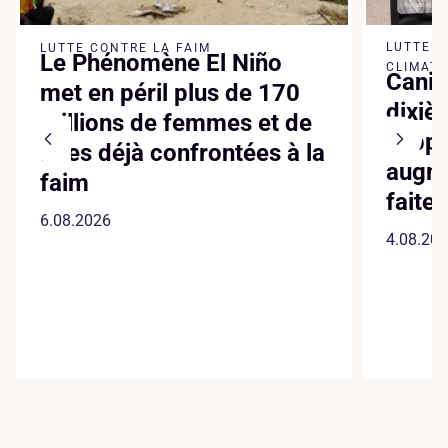
LUTTE 
LUTTE CONTRE LA FAIM
Le Phénomène El Niño
CLIMATI
Canic
met en péril plus de 170
dixiè
millions de femmes et de
suppl
filles déjà confrontées à la
augme
faim
faite
6.08.2026
4.08.20