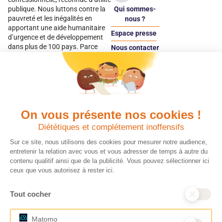
Qui sommes-
publique. Nous luttons contre la
pauvreté et les inégalités en
nous ?
apportant une aide humanitaire
Espace presse
d’urgence et de développement
dans plus de 100 pays. Parce
Nous contacter
qu’elles sont les premières
Espace
victimes des inégalités, CARE met
donateur
les femmes et les filles au cœur
de ses programmes.
On vous présente nos cookies !
Quels avantages fiscaux ?
Donner en confiance
Diététiques et complétement inoffensifs
Chaque don effectué à une
Vos dons sont
association reconnue d’utilité
déductibles à 75 % de
Sur ce site, nous utilisons des cookies pour mesurer notre audience,
publique comme CARE, est
vos impôts. Depuis
entretenir la relation avec vous et vous adresser de temps à autre du
déductible jusqu’à 75 % de l’impôt
plus de 15 ans, CARE
contenu qualitif ainsi que de la publicité. Vous pouvez sélectionner ici
sur le revenu. Modalités de
France est une
ceux que vous autorisez à rester ici.
déduction, déclaration des dons
association Don en
et sens de votre geste : découvrez
Confiance, organisme
Tout cocher
ce qu’il faut savoir sur la
indépendant qui
défiscalisation des dons en
contrôle la bonne
France pour exprimer votre
utilisation des dons.
Matomo