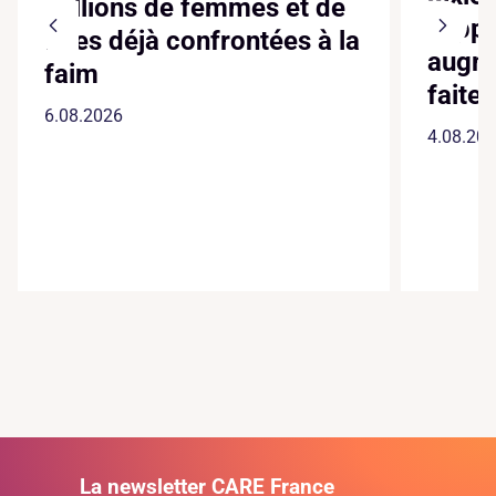
millions de femmes et de
suppl
filles déjà confrontées à la
augme
faim
faite
6.08.2026
4.08.20
La newsletter CARE France