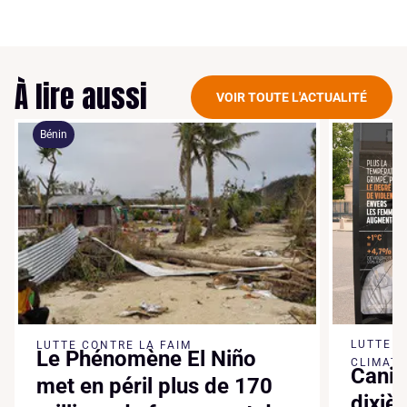
À lire aussi
VOIR TOUTE L'ACTUALITÉ
Bénin
LUTTE 
LUTTE CONTRE LA FAIM
Le Phénomène El Niño
CLIMATI
Canic
met en péril plus de 170
dixiè