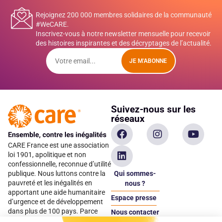
Rejoignez 200 000 membres solidaires de la communauté
#WeCARE.
Inscrivez-vous à notre newsletter mensuelle pour recevoir
des histoires inspirantes et des décryptages de l’actualité.
JE M'ABONNE
Suivez-nous sur les
réseaux
CARE France est une association
loi 1901, apolitique et non
confessionnelle, reconnue d’utilité
Qui sommes-
publique. Nous luttons contre la
pauvreté et les inégalités en
nous ?
apportant une aide humanitaire
Espace presse
d’urgence et de développement
dans plus de 100 pays. Parce
Nous contacter
qu’elles sont les premières