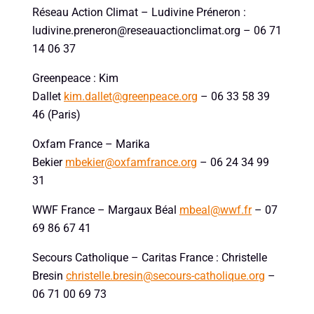
Réseau Action Climat – Ludivine Préneron :
ludivine.preneron@reseauactionclimat.org – 06 71
14 06 37
Greenpeace : Kim
Dallet
kim.dallet@greenpeace.org
– 06 33 58 39
46 (Paris)
Oxfam France – Marika
Bekier
mbekier@oxfamfrance.org
– 06 24 34 99
31
WWF France – Margaux Béal
mbeal@wwf.fr
– 07
69 86 67 41
Secours Catholique – Caritas France : Christelle
Bresin
christelle.bresin@secours-catholique.org
–
06 71 00 69 73