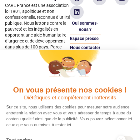
CARE France est une association
loi 1901, apolitique et non
confessionnelle, reconnue d’utilité
Qui sommes-
publique. Nous luttons contre la
pauvreté et les inégalités en
nous ?
apportant une aide humanitaire
Espace presse
d’urgence et de développement
dans plus de 100 pays. Parce
Nous contacter
qu’elles sont les premières
Espace
victimes des inégalités, CARE met
donateur
les femmes et les filles au cœur
de ses programmes.
On vous présente nos cookies !
Quels avantages fiscaux ?
Donner en confiance
Diététiques et complétement inoffensifs
Chaque don effectué à une
Vos dons sont
association reconnue d’utilité
déductibles à 75 % de
Sur ce site, nous utilisons des cookies pour mesurer notre audience,
publique comme CARE, est
vos impôts. Depuis
entretenir la relation avec vous et vous adresser de temps à autre du
déductible jusqu’à 75 % de l’impôt
plus de 15 ans, CARE
contenu qualitif ainsi que de la publicité. Vous pouvez sélectionner ici
sur le revenu. Modalités de
France est une
ceux que vous autorisez à rester ici.
déduction, déclaration des dons
association Don en
et sens de votre geste : découvrez
Confiance, organisme
Tout cocher