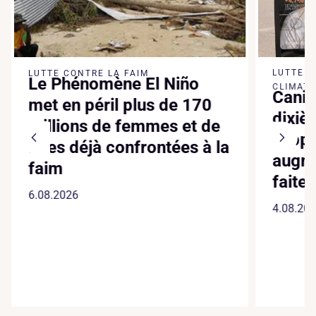
LUTTE 
LUTTE CONTRE LA FAIM
Le Phénomène El Niño
CLIMATI
Canic
met en péril plus de 170
dixiè
millions de femmes et de
suppl
filles déjà confrontées à la
augme
faim
faite
6.08.2026
4.08.20