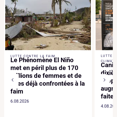
LUTTE 
LUTTE CONTRE LA FAIM
Le Phénomène El Niño
CLIMATI
Canic
met en péril plus de 170
dixiè
millions de femmes et de
suppl
filles déjà confrontées à la
augme
faim
faite
6.08.2026
4.08.20