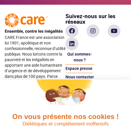
Suivez-nous sur les
réseaux
CARE France est une association
loi 1901, apolitique et non
confessionnelle, reconnue d’utilité
Qui sommes-
publique. Nous luttons contre la
pauvreté et les inégalités en
nous ?
apportant une aide humanitaire
Espace presse
d’urgence et de développement
dans plus de 100 pays. Parce
Nous contacter
qu’elles sont les premières
Espace
victimes des inégalités, CARE met
donateur
les femmes et les filles au cœur
de ses programmes.
On vous présente nos cookies !
Quels avantages fiscaux ?
Donner en confiance
Diététiques et complétement inoffensifs
Chaque don effectué à une
Vos dons sont
association reconnue d’utilité
déductibles à 75 % de