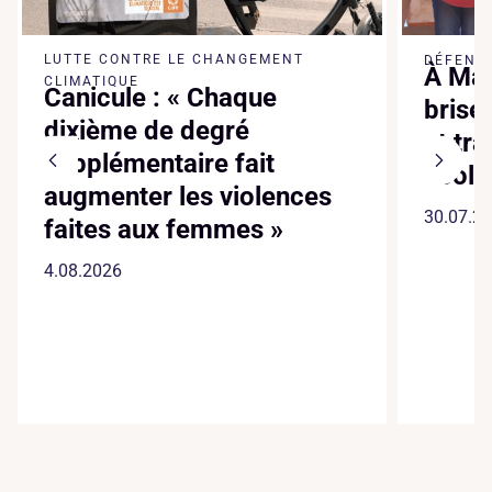
LUTTE CONTRE LE CHANGEMENT
DÉFENSE
À Mad
CLIMATIQUE
Canicule : « Chaque
brise
dixième de degré
et tr
supplémentaire fait
écol
augmenter les violences
30.07.2
faites aux femmes »
4.08.2026