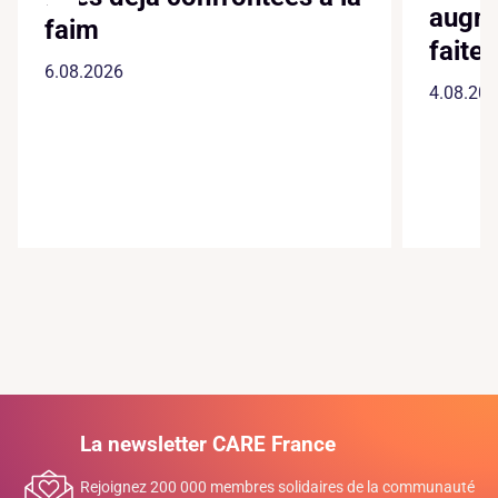
augme
faim
faite
6.08.2026
4.08.20
La newsletter CARE France
Rejoignez 200 000 membres solidaires de la communauté