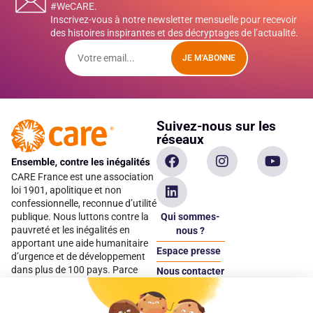
#WeCARE.
Inscrivez-vous à notre newsletter mensuelle pour recevoir
des histoires inspirantes et des décryptages de l’actualité.
JE M'ABONNE
Suivez-nous sur les
réseaux
CARE France est une association
loi 1901, apolitique et non
confessionnelle, reconnue d’utilité
Qui sommes-
publique. Nous luttons contre la
pauvreté et les inégalités en
nous ?
apportant une aide humanitaire
Espace presse
d’urgence et de développement
dans plus de 100 pays. Parce
Nous contacter
qu’elles sont les premières
Espace
victimes des inégalités, CARE met
donateur
les femmes et les filles au cœur