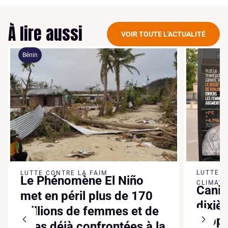
À lire aussi
VOIR TOUTE L'ACTUALITÉ
Bénin
LUTTE 
LUTTE CONTRE LA FAIM
Le Phénomène El Niño
CLIMATI
Canic
met en péril plus de 170
dixiè
millions de femmes et de
suppl
filles déjà confrontées à la