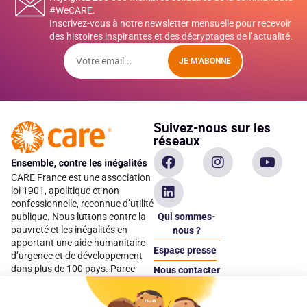
#WeCARE.
Inscrivez-vous à notre newsletter mensuelle pour recevoir
des histoires inspirantes et des décryptages de l’actualité.
JE M'ABONNE
Suivez-nous sur les
réseaux
CARE France est une association
loi 1901, apolitique et non
confessionnelle, reconnue d’utilité
Qui sommes-
publique. Nous luttons contre la
pauvreté et les inégalités en
nous ?
apportant une aide humanitaire
Espace presse
d’urgence et de développement
dans plus de 100 pays. Parce
Nous contacter
qu’elles sont les premières
Espace
victimes des inégalités, CARE met
donateur