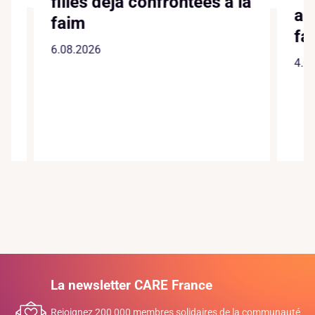
filles déjà confrontées à la
augme
faim
faite
6.08.2026
4.08.20
La newsletter CARE France
Rejoignez 200 000 membres solidaires de la communauté