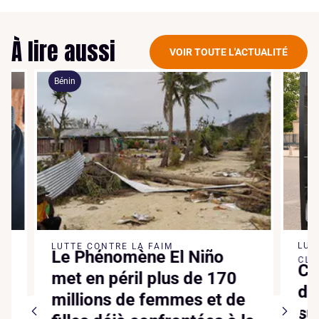
À lire aussi
VOIR TOUTE L'ACTUALITÉ
Bénin
LUTTE 
LUTTE CONTRE LA FAIM
Le Phénomène El Niño
CLIMATI
Canic
met en péril plus de 170
dixiè
millions de femmes et de
suppl