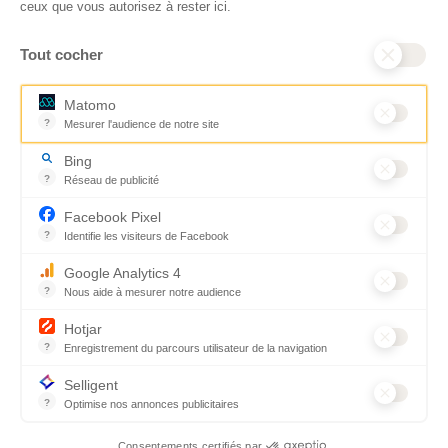
ceux que vous autorisez à rester ici.
déduction, déclaration des dons
association Don en
et sens de votre geste : découvrez
Confiance, organisme
Tout cocher
ce qu’il faut savoir sur la
indépendant qui
défiscalisation des dons en
contrôle la bonne
France pour exprimer votre
utilisation des dons.
Matomo
générosité et optimiser votre
Nous nous engageons
?
Mesurer l'audience de notre site
fiscalité en toute confiance.
ainsi à 100 % de
Outil analytique (alternative à Google Analytics) collectant des don
En savoir plus
transparence et de
Bing
rigueur dans
?
Réseau de publicité
l’utilisation de vos
Moteur de recherche / Navigateur
dons. Votre générosité
Facebook Pixel
est essentielle pour
?
Identifie les visiteurs de Facebook
aider les populations
Permet de suivre les actions du visiteur sur le site web, et de voir
qui en ont le plus
Google Analytics 4
besoin.
?
Nous aide à mesurer notre audience
En savoir plus
Essentiel pour la gestion du site web, il permet de mesurer des indi
Hotjar
?
Enregistrement du parcours utilisateur de la navigation
© CARE
Mentions légales
Cookies
Hotjar est un outil qui permet d'analyser le comportement des visiteu
Selligent
France
Accessibilité : non conforme
Plan du site
?
Optimise nos annonces publicitaires
2026
Optimise nos annonces publicitaires
Développé par Novius
Consentements certifiés par