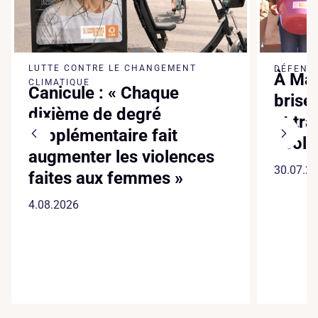
LUTTE CONTRE LE CHANGEMENT
DÉFENSE
À Mad
CLIMATIQUE
Canicule : « Chaque
brise
dixième de degré
et tr
supplémentaire fait
écol
augmenter les violences
30.07.2
faites aux femmes »
4.08.2026