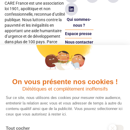
CARE France est une association
loi 1901, apolitique et non
confessionnelle, reconnue d’utilité
Qui sommes-
publique. Nous luttons contre la
pauvreté et les inégalités en
nous ?
apportant une aide humanitaire
Espace presse
d’urgence et de développement
dans plus de 100 pays. Parce
Nous contacter
qu’elles sont les premières
Espace
victimes des inégalités, CARE met
donateur
les femmes et les filles au cœur
de ses programmes.
On vous présente nos cookies !
Quels avantages fiscaux ?
Donner en confiance
Diététiques et complétement inoffensifs
Chaque don effectué à une
Vos dons sont
association reconnue d’utilité
déductibles à 75 % de
Sur ce site, nous utilisons des cookies pour mesurer notre audience,
publique comme CARE, est
vos impôts. Depuis
entretenir la relation avec vous et vous adresser de temps à autre du
déductible jusqu’à 75 % de l’impôt
plus de 15 ans, CARE
contenu qualitif ainsi que de la publicité. Vous pouvez sélectionner ici
sur le revenu. Modalités de
France est une
ceux que vous autorisez à rester ici.
déduction, déclaration des dons
association Don en
et sens de votre geste : découvrez
Confiance, organisme
Tout cocher
ce qu’il faut savoir sur la
indépendant qui