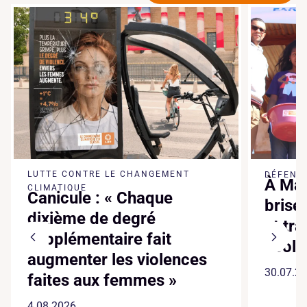
LUTTE CONTRE LE CHANGEMENT
DÉFENSE
À Mad
CLIMATIQUE
Canicule : « Chaque
brise
dixième de degré
et tr
supplémentaire fait
écol
augmenter les violences
30.07.2
faites aux femmes »
4.08.2026