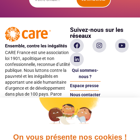
Suivez-nous sur les
réseaux
CARE France est une association
loi 1901, apolitique et non
confessionnelle, reconnue d’utilité
Qui sommes-
publique. Nous luttons contre la
pauvreté et les inégalités en
nous ?
apportant une aide humanitaire
Espace presse
d’urgence et de développement
dans plus de 100 pays. Parce
Nous contacter
qu’elles sont les premières
Espace
victimes des inégalités, CARE met
donateur
les femmes et les filles au cœur
de ses programmes.
On vous présente nos cookies !
Quels avantages fiscaux ?
Donner en confiance