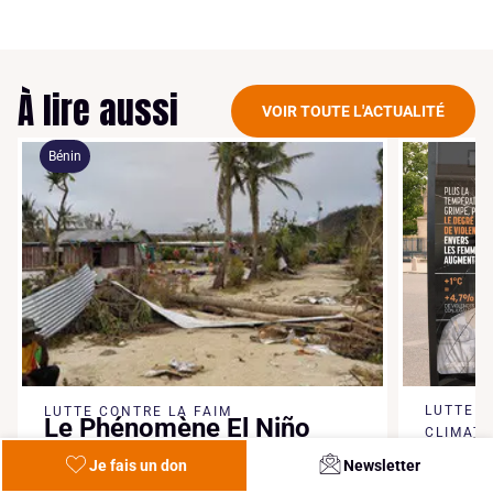
À lire aussi
VOIR TOUTE L'ACTUALITÉ
Bénin
LUTTE 
LUTTE CONTRE LA FAIM
Le Phénomène El Niño
CLIMATI
Canic
met en péril plus de 170
Je fais un don
Newsletter
dixiè