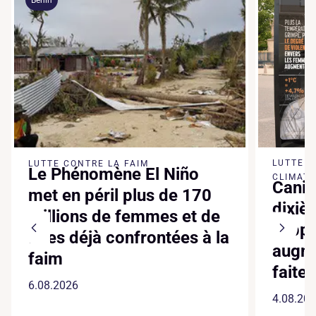
LUTTE 
LUTTE CONTRE LA FAIM
Le Phénomène El Niño
CLIMATI
Canic
met en péril plus de 170
dixiè
millions de femmes et de
suppl
filles déjà confrontées à la
augme
faim
faite
6.08.2026
4.08.20