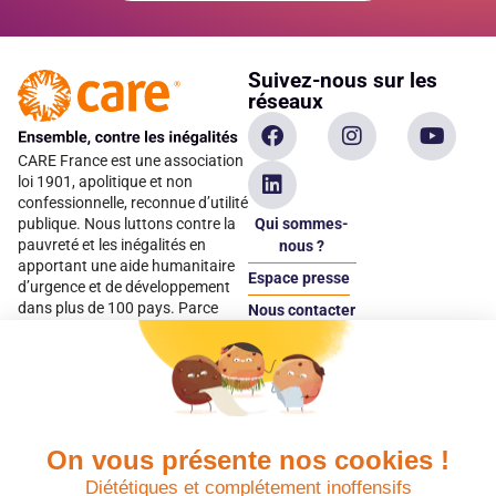
Suivez-nous sur les
réseaux
CARE France est une association
loi 1901, apolitique et non
confessionnelle, reconnue d’utilité
Qui sommes-
publique. Nous luttons contre la
pauvreté et les inégalités en
nous ?
apportant une aide humanitaire
Espace presse
d’urgence et de développement
dans plus de 100 pays. Parce
Nous contacter
qu’elles sont les premières
Espace
victimes des inégalités, CARE met
donateur
les femmes et les filles au cœur
de ses programmes.
On vous présente nos cookies !
Quels avantages fiscaux ?
Donner en confiance
Diététiques et complétement inoffensifs
Chaque don effectué à une
Vos dons sont