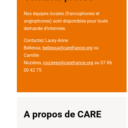
Nos équipes locales (francophones et
anglophones) sont disponibles pour toute
demande d’interview.
Contactez
Laury-Anne
Bellessa,
bellessa@carefrance.org
ou
Camille
Nozières,
nozieres@
carefrance.org
au 07 86
00 42 75
A propos de CARE