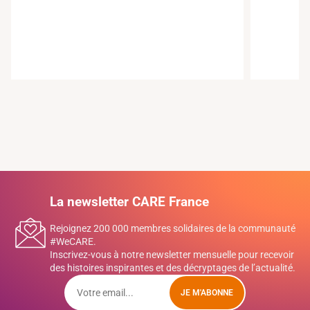
La newsletter CARE France
Rejoignez 200 000 membres solidaires de la communauté
#WeCARE.
Inscrivez-vous à notre newsletter mensuelle pour recevoir
des histoires inspirantes et des décryptages de l’actualité.
JE M'ABONNE