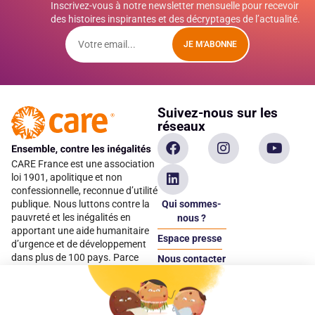
Inscrivez-vous à notre newsletter mensuelle pour recevoir
des histoires inspirantes et des décryptages de l’actualité.
JE M'ABONNE
Suivez-nous sur les
réseaux
CARE France est une association
loi 1901, apolitique et non
confessionnelle, reconnue d’utilité
Qui sommes-
publique. Nous luttons contre la
pauvreté et les inégalités en
nous ?
apportant une aide humanitaire
Espace presse
d’urgence et de développement
dans plus de 100 pays. Parce
Nous contacter
qu’elles sont les premières
Espace
victimes des inégalités, CARE met
donateur
les femmes et les filles au cœur
de ses programmes.