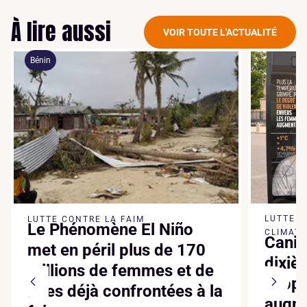
À lire aussi
VOIR TOUTE L'ACTUALITÉ
Bénin
LUTTE 
LUTTE CONTRE LA FAIM
Le Phénomène El Niño
CLIMATI
Canic
met en péril plus de 170
dixiè
millions de femmes et de
suppl
filles déjà confrontées à la
augme