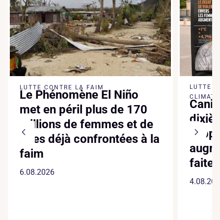
LUTTE 
LUTTE CONTRE LA FAIM
Le Phénomène El Niño
CLIMATI
Canic
met en péril plus de 170
dixiè
millions de femmes et de
suppl
filles déjà confrontées à la
augme
faim
faite
6.08.2026
4.08.20