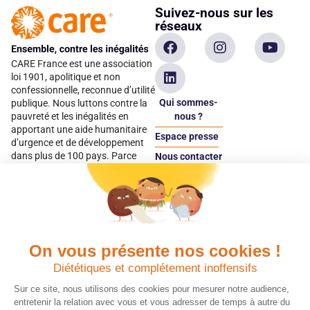
Suivez-nous sur les
réseaux
CARE France est une association
loi 1901, apolitique et non
confessionnelle, reconnue d’utilité
Qui sommes-
publique. Nous luttons contre la
pauvreté et les inégalités en
nous ?
apportant une aide humanitaire
Espace presse
d’urgence et de développement
dans plus de 100 pays. Parce
Nous contacter
qu’elles sont les premières
Espace
victimes des inégalités, CARE met
donateur
les femmes et les filles au cœur
de ses programmes.
On vous présente nos cookies !
Quels avantages fiscaux ?
Donner en confiance
Diététiques et complétement inoffensifs
Chaque don effectué à une
Vos dons sont
association reconnue d’utilité
déductibles à 75 % de
Sur ce site, nous utilisons des cookies pour mesurer notre audience,
publique comme CARE, est
vos impôts. Depuis
entretenir la relation avec vous et vous adresser de temps à autre du