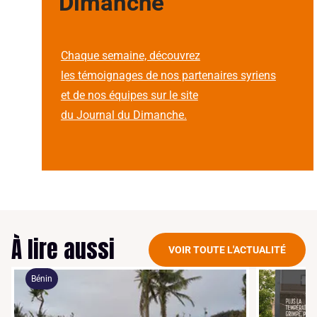
Dimanche
Chaque semaine, découvrez
les témoignages de nos partenaires syriens
et de nos équipes sur le site
du Journal du Dimanche.
À lire aussi
VOIR TOUTE L'ACTUALITÉ
Bénin