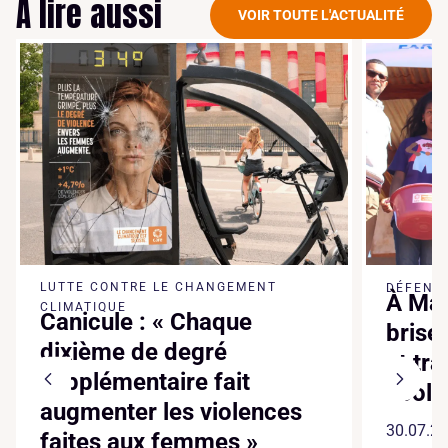
À lire aussi
VOIR TOUTE L'ACTUALITÉ
LUTTE CONTRE LE CHANGEMENT
DÉFENSE
À Mad
CLIMATIQUE
Canicule : « Chaque
brise
dixième de degré
et tr
supplémentaire fait
écol
augmenter les violences
30.07.2
faites aux femmes »