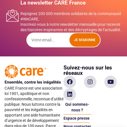
La newsletter CARE France
Rejoignez 200 000 membres solidaires de la communauté
#WeCARE.
Inscrivez-vous à notre newsletter mensuelle pour recevoir
des histoires inspirantes et des décryptages de l’actualité.
JE M'ABONNE
Suivez-nous sur les
réseaux
CARE France est une association
loi 1901, apolitique et non
confessionnelle, reconnue d’utilité
Qui sommes-
publique. Nous luttons contre la
pauvreté et les inégalités en
nous ?
apportant une aide humanitaire
Espace presse
d’urgence et de développement
dans plus de 100 pays. Parce
Nous contacter