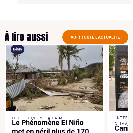
À lire aussi
VOIR TOUTE L'ACTUALITÉ
Bénin
LUTTE 
LUTTE CONTRE LA FAIM
Le Phénomène El Niño
CLIMATI
Canic
met en péril plus de 170