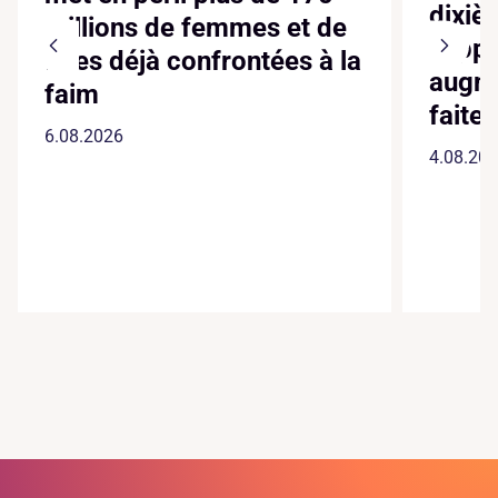
dixiè
millions de femmes et de
suppl
filles déjà confrontées à la
augme
faim
faite
6.08.2026
4.08.20