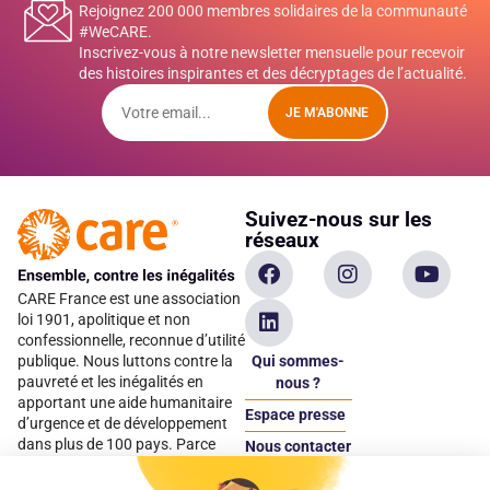
Rejoignez 200 000 membres solidaires de la communauté
#WeCARE.
Inscrivez-vous à notre newsletter mensuelle pour recevoir
des histoires inspirantes et des décryptages de l’actualité.
JE M'ABONNE
Suivez-nous sur les
réseaux
CARE France est une association
loi 1901, apolitique et non
confessionnelle, reconnue d’utilité
Qui sommes-
publique. Nous luttons contre la
pauvreté et les inégalités en
nous ?
apportant une aide humanitaire
Espace presse
d’urgence et de développement
dans plus de 100 pays. Parce
Nous contacter
qu’elles sont les premières
Espace
victimes des inégalités, CARE met