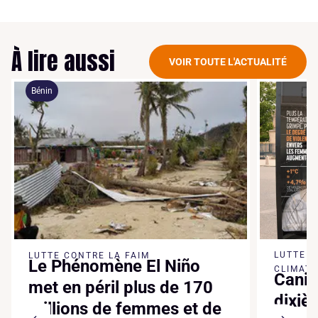
À lire aussi
VOIR TOUTE L'ACTUALITÉ
Bénin
LUTTE 
LUTTE CONTRE LA FAIM
Le Phénomène El Niño
CLIMATI
Canic
met en péril plus de 170
dixiè
millions de femmes et de