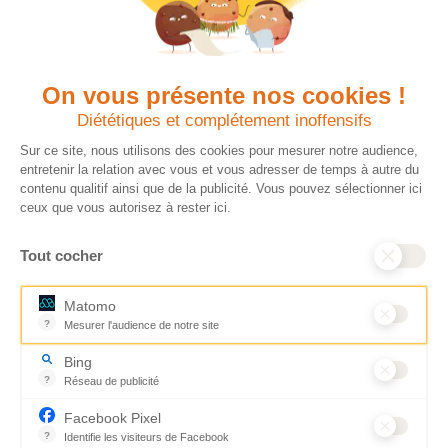
donateur
les femmes et les filles au cœur
de ses programmes.
On vous présente nos cookies !
Quels avantages fiscaux ?
Donner en confiance
Diététiques et complétement inoffensifs
Chaque don effectué à une
Vos dons sont
association reconnue d’utilité
déductibles à 75 % de
Sur ce site, nous utilisons des cookies pour mesurer notre audience,
publique comme CARE, est
vos impôts. Depuis
entretenir la relation avec vous et vous adresser de temps à autre du
déductible jusqu’à 75 % de l’impôt
plus de 15 ans, CARE
contenu qualitif ainsi que de la publicité. Vous pouvez sélectionner ici
sur le revenu. Modalités de
France est une
ceux que vous autorisez à rester ici.
déduction, déclaration des dons
association Don en
et sens de votre geste : découvrez
Confiance, organisme
Tout cocher
ce qu’il faut savoir sur la
indépendant qui
défiscalisation des dons en
contrôle la bonne
France pour exprimer votre
utilisation des dons.
Matomo
générosité et optimiser votre
Nous nous engageons
?
Mesurer l'audience de notre site
fiscalité en toute confiance.
ainsi à 100 % de
Outil analytique (alternative à Google Analytics) collectant des don
En savoir plus
transparence et de
Bing
rigueur dans
?
Réseau de publicité
l’utilisation de vos
Moteur de recherche / Navigateur
dons. Votre générosité
Facebook Pixel
est essentielle pour
?
Identifie les visiteurs de Facebook