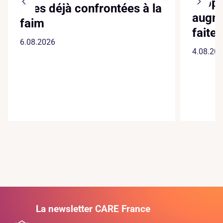
suppl
filles déjà confrontées à la
augme
faim
faite
6.08.2026
4.08.20
La newsletter CARE France