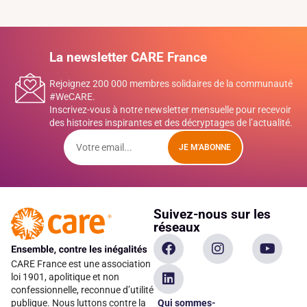
La newsletter CARE France
Rejoignez 200 000 membres solidaires de la communauté
#WeCARE.
Inscrivez-vous à notre newsletter mensuelle pour recevoir
des histoires inspirantes et des décryptages de l’actualité.
JE M'ABONNE
Suivez-nous sur les
réseaux
CARE France est une association
loi 1901, apolitique et non
confessionnelle, reconnue d’utilité
Qui sommes-
publique. Nous luttons contre la