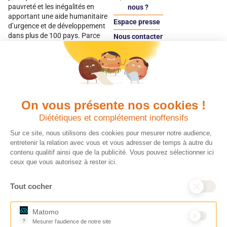
pauvreté et les inégalités en
nous ?
apportant une aide humanitaire
Espace presse
d’urgence et de développement
dans plus de 100 pays. Parce
Nous contacter
qu’elles sont les premières
Espace
victimes des inégalités, CARE met
donateur
les femmes et les filles au cœur
de ses programmes.
On vous présente nos cookies !
Quels avantages fiscaux ?
Donner en confiance
Diététiques et complétement inoffensifs
Chaque don effectué à une
Vos dons sont
association reconnue d’utilité
déductibles à 75 % de
Sur ce site, nous utilisons des cookies pour mesurer notre audience,
publique comme CARE, est
vos impôts. Depuis
entretenir la relation avec vous et vous adresser de temps à autre du
déductible jusqu’à 75 % de l’impôt
plus de 15 ans, CARE
contenu qualitif ainsi que de la publicité. Vous pouvez sélectionner ici
sur le revenu. Modalités de
France est une
ceux que vous autorisez à rester ici.
déduction, déclaration des dons
association Don en
et sens de votre geste : découvrez
Confiance, organisme
Tout cocher
ce qu’il faut savoir sur la
indépendant qui
défiscalisation des dons en
contrôle la bonne
France pour exprimer votre
utilisation des dons.
Matomo
générosité et optimiser votre
Nous nous engageons
?
Mesurer l'audience de notre site
fiscalité en toute confiance.
ainsi à 100 % de