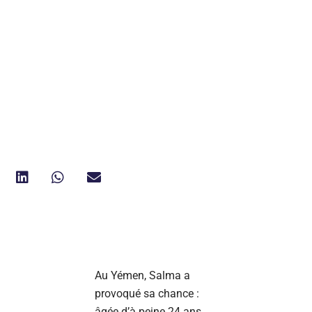
Au Yémen, Salma a
provoqué sa chance :
âgée d’à peine 24 ans,