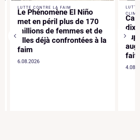
LUTTE 
LUTTE CONTRE LA FAIM
Le Phénomène El Niño
CLIMATI
Canic
met en péril plus de 170
dixiè
millions de femmes et de
suppl
filles déjà confrontées à la
augme
faim
faite
6.08.2026
4.08.20