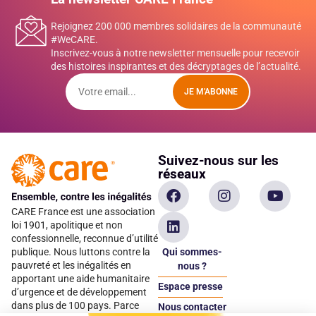
Rejoignez 200 000 membres solidaires de la communauté
#WeCARE.
Inscrivez-vous à notre newsletter mensuelle pour recevoir
des histoires inspirantes et des décryptages de l’actualité.
JE M'ABONNE
Suivez-nous sur les
réseaux
CARE France est une association
loi 1901, apolitique et non
confessionnelle, reconnue d’utilité
Qui sommes-
publique. Nous luttons contre la
pauvreté et les inégalités en
nous ?
apportant une aide humanitaire
Espace presse
d’urgence et de développement
dans plus de 100 pays. Parce
Nous contacter