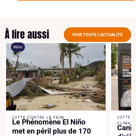
À lire aussi
VOIR TOUTE L'ACTUALITÉ
Bénin
LUTTE 
LUTTE CONTRE LA FAIM
Le Phénomène El Niño
CLIMATI
Canic
met en péril plus de 170