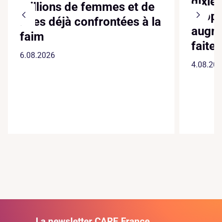
dixiè
millions de femmes et de
suppl
filles déjà confrontées à la
augme
faim
faite
6.08.2026
4.08.20
La newsletter CARE France