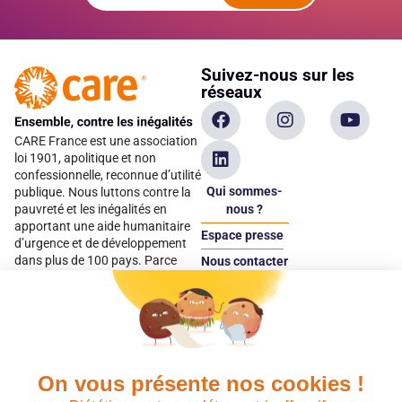
Suivez-nous sur les
réseaux
CARE France est une association
loi 1901, apolitique et non
confessionnelle, reconnue d’utilité
Qui sommes-
publique. Nous luttons contre la
pauvreté et les inégalités en
nous ?
apportant une aide humanitaire
Espace presse
d’urgence et de développement
dans plus de 100 pays. Parce
Nous contacter
qu’elles sont les premières
Espace
victimes des inégalités, CARE met
donateur
les femmes et les filles au cœur
de ses programmes.
On vous présente nos cookies !
Quels avantages fiscaux ?
Donner en confiance