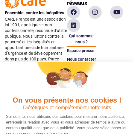
réseaux
CARE France est une association
loi 1901, apolitique et non
confessionnelle, reconnue d’utilité
Qui sommes-
publique. Nous luttons contre la
pauvreté et les inégalités en
nous ?
apportant une aide humanitaire
Espace presse
d’urgence et de développement
dans plus de 100 pays. Parce
Nous contacter
qu’elles sont les premières
Espace
victimes des inégalités, CARE met
donateur
les femmes et les filles au cœur
de ses programmes.
On vous présente nos cookies !
Quels avantages fiscaux ?
Donner en confiance
Diététiques et complétement inoffensifs
Chaque don effectué à une
Vos dons sont
association reconnue d’utilité
déductibles à 75 % de
Sur ce site, nous utilisons des cookies pour mesurer notre audience,
publique comme CARE, est
vos impôts. Depuis
entretenir la relation avec vous et vous adresser de temps à autre du
déductible jusqu’à 75 % de l’impôt
plus de 15 ans, CARE
contenu qualitif ainsi que de la publicité. Vous pouvez sélectionner ici
sur le revenu. Modalités de
France est une
ceux que vous autorisez à rester ici.