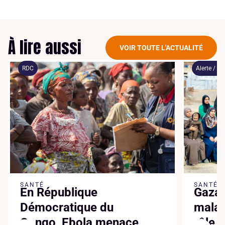
À lire aussi
VOIR TOUTE L'ACTUALITÉ
RDC
Alerte / mo
SANTÉ
SANTÉ
En République
Gaza 
Démocratique du
malad
Congo, Ebola menace
rôle 