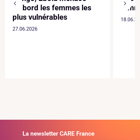
d’abord les femmes les
fem
plus vulnérables
18.06.2
27.06.2026
La newsletter CARE France