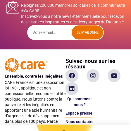
Rejoignez 200 000 membres solidaires de la communauté
#WeCARE.
Inscrivez-vous à notre newsletter mensuelle pour recevoir
des histoires inspirantes et des décryptages de l’actualité.
JE M'ABONNE
Suivez-nous sur les
réseaux
CARE France est une association
loi 1901, apolitique et non
confessionnelle, reconnue d’utilité
Qui sommes-
publique. Nous luttons contre la
pauvreté et les inégalités en
nous ?
apportant une aide humanitaire
Espace presse
d’urgence et de développement
dans plus de 100 pays. Parce
Nous contacter
qu’elles sont les premières
Espace