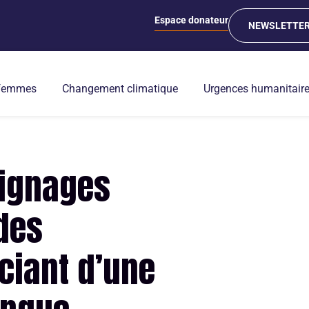
Espace donateur
NEWSLETTE
 femmes
Changement climatique
Urgences humanitair
ignages
 des
ciant d’une